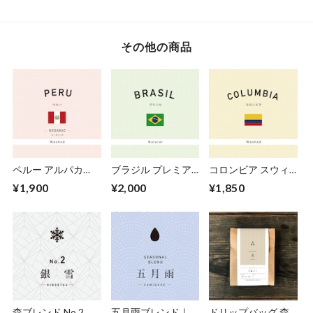
その他の商品
ペルー アルパカ
ブラジル プレミア
コロンビア スウィ
JASオーガニック｜
ムショコラ ｜深煎
ートベリー SUP｜
¥1,900
¥2,000
¥1,850
中深煎り −City
り −French
中深煎り −Fullcity
Roas−｜200g
Roast−｜200g
Roast−｜200g
森ブレンド No.2
五月雨ブレンド｜深
ドリップバッグ 森