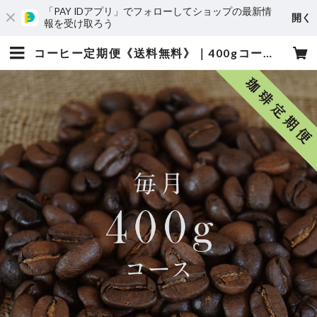
「PAY IDアプリ」でフォローしてショップの最新情
開く
報を受け取ろう
コーヒー定期便《送料無料》｜400gコース | こめじるし