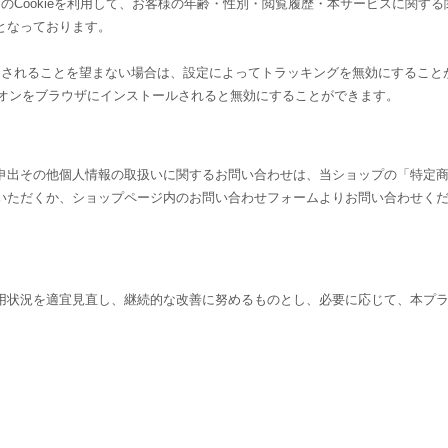
yticsのCookieを利用して、お客様の年齢・性別・閲覧履歴・本サービスに関す
となっております。
機能」を使用されることを望まない場合は、設定によってトラッキングを無効にすること
アウト アドオンをブラウザにインストールされると無効にすることができます。
申出その他個人情報の取扱いに関するお問い合わせは、当ショップの「特定
いただくか、ショップページ内のお問い合わせフォームよりお問い合わせく
用状況を適宜見直し、継続的な改善に努めるものとし、必要に応じて、本プ