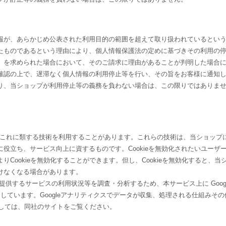
報が、あらかじめ公表された利用目的の範囲を超えて取り扱われているとい
たものであるという理由により、個人情報保護法の定めに基づきその利用の
）を求められた場合において、そのご請求に理由があることが判明した場合
確認の上で、遅滞なく個人情報の利用停止等を行い、その旨をお客様に通知
り、当ショップが利用停止等の義務を負わない場合は、この限りではありま
e及びこれに類する技術を利用することがあります。これらの技術は、当ショップ
役立ち、サービス向上に資するものです。Cookieを無効化されたいユーザ
Cookieを無効化することができます。但し、Cookieを無効化すると、当
けなくなる場合があります。
供するサービスの利用状況等を調査・分析するため、本サービス上に Googl
を利用しています。Googleアナリティクスでデータが収集、処理される仕組みその
きましては、同社のサイトをご覧ください。