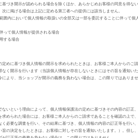
に基づき開示が認められる場合を除くほか、あらかじめお客様の同意を得な
、次に掲げる場合は上記に定める第三者への提供には該当しません。
な範囲内において個人情報の取扱いの全部又は一部を委託することに伴って個
に伴って個人情報が提供される場合
用する場合
の定めに基づき個人情報の開示を求められたときは、お客様ご本人からのご
滞なく開示を行います（当該個人情報が存在しないときにはその旨を通知い
令により、当ショップが開示の義務を負わない場合は、この限りではありま
でないという理由によって、個人情報保護法の定めに基づきその内容の訂正
を求められた場合には、お客様ご本人からのご請求であることを確認の上で
なく必要な調査を行い、その結果に基づき、個人情報の内容の訂正等を行い
い旨の決定をしたときは、お客様に対しその旨を通知いたします。）。但し
プが訂正等の義務を負わない場合は、この限りではありません。