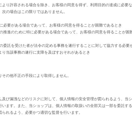
により許容される場合を除き、お客様の同意を得ず、利用目的の達成に必要
、次の場合はこの限りではありません。
めに必要がある場合であって、お客様の同意を得ることが困難であるとき
成の推進のために特に必要がある場合であって、お客様の同意を得ることが困
その委託を受けた者が法令の定める事務を遂行することに対して協力する必要
より当該事務の遂行に支障を及ぼすおそれがあるとき
りその他不正の手段により取得しません。
ん及び漏洩などのリスクに対して、個人情報の安全管理が図られるよう、当
行います。また、当ショップは、個人情報の取扱いの全部又は一部を委託す
図られるよう、必要かつ適切な監督を行います。